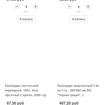
шт
шт
В корзину
В корзину
Календарь настольный
Календарь квартальный 3 бл.
перекидной, 160л, блок
на 3 гр., 295*660 мм BG
офсетный 2 краски, 2026 год
"Черная грация", с
«Государственная
магнитным бегунком, 2026г,
67.30 руб
407.20 руб
символика»
фо