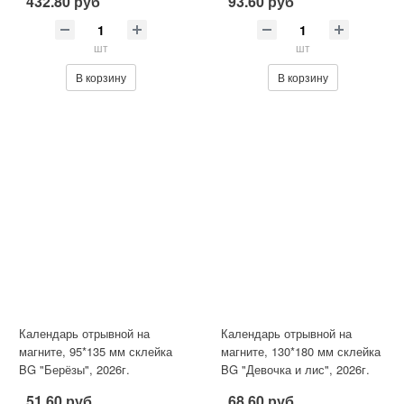
432.80 руб
93.60 руб
2026г.
шт
шт
В корзину
В корзину
Календарь отрывной на
Календарь отрывной на
магните, 95*135 мм склейка
магните, 130*180 мм склейка
BG "Берёзы", 2026г.
BG "Девочка и лис", 2026г.
51.60 руб
68.60 руб