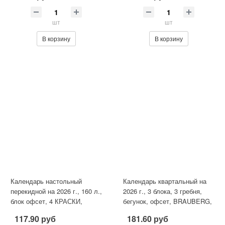
шт
шт
В корзину
В корзину
Календарь настольный
Календарь квартальный на
перекидной на 2026 г., 160 л.,
2026 г., 3 блока, 3 гребня,
блок офсет, 4 КРАСКИ,
бегунок, офсет, BRAUBERG,
STAFF, "СИМВОЛИКА",
"Город", 116779
117.90 руб
181.60 руб
117434