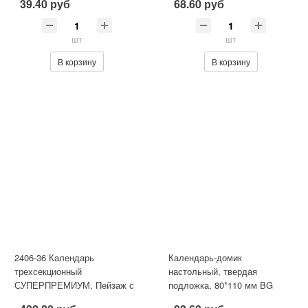
39.40 руб
68.60 руб
шт
шт
В корзину
В корзину
2406-36 Календарь
Календарь-домик
трехсекционный
настольный, твердая
СУПЕРПРЕМИУМ, Пейзаж с
подложка, 80*110 мм BG
синим озером
"Dark turquoise", на гребне,