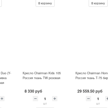
В корзину
В корзину
 Duo (Y-
Кресло Chairman Kids 105
Кресло Chairman Hom
бивка
Россия ткань TW розовая
Россия ткань Т-75 би
ная
8 330 руб
29 559.50 руб
шт
шт