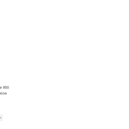
e 950
рюза