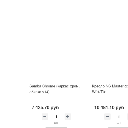
Samba Chrome (каркас хром,
Кресло NS Master g
обивка v14)
W01/T01
7 425.70 руб
10 481.10 руб
шт
шт