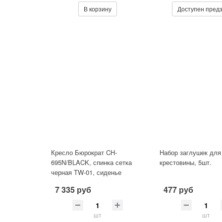
В корзину
Доступен пред
Кресло Бюрократ CH-
Набор заглушек для
695N/BLACK, спинка сетка
крестовины, 5шт.
черная TW-01, сиденье
черное TW-11
7 335 руб
477 руб
шт
шт