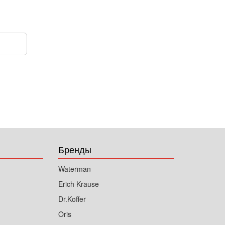
Бренды
Waterman
Erich Krause
Dr.Koffer
Oris