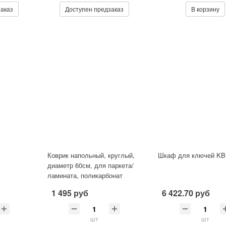
заказ
Доступен предзаказ
В корзину
Коврик напольный, круглый,
Шкаф для ключей KB
диаметр 60см, для паркета/
ламината, поликарбонат
1 495 руб
6 422.70 руб
шт
шт