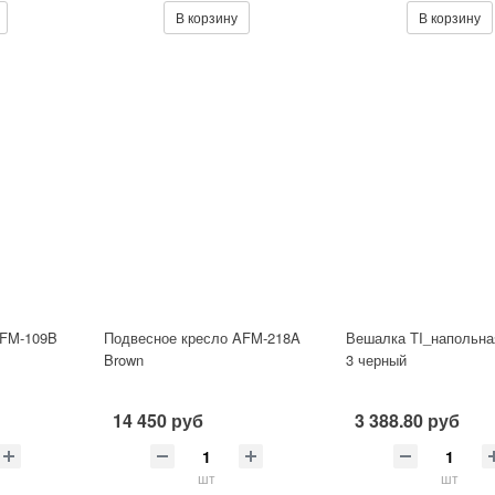
В корзину
В корзину
AFM-109B
Подвесное кресло AFM-218A
Вешалка TI_напольн
Brown
3 черный
14 450 руб
3 388.80 руб
шт
шт