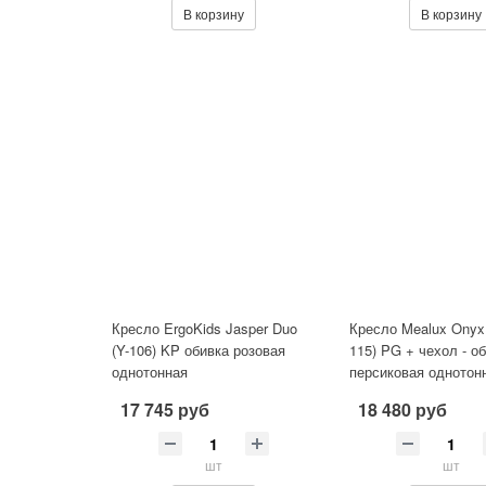
В корзину
В корзину
Кресло ErgoKids Jasper Duo
Кресло Mealux Onyx
(Y-106) KP обивка розовая
115) PG + чехол - о
однотонная
персиковая однотон
17 745 руб
18 480 руб
шт
шт