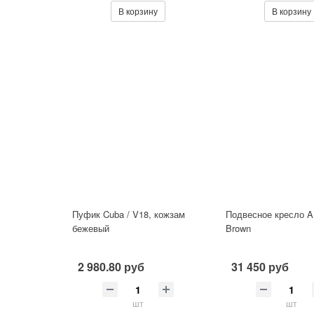
В корзину
В корзину
Пуфик Cuba / V18, кожзам
Подвесное кресло 
бежевый
Brown
2 980.80 руб
31 450 руб
шт
шт