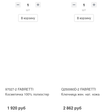
шт
шт
В корзину
В корзину
97027-2 FABRETTI
Q250060D-2 FABRETTI
Косметичка 100% полиэстер
Ключница жен. нат. кожа
1 920 руб
2 862 руб