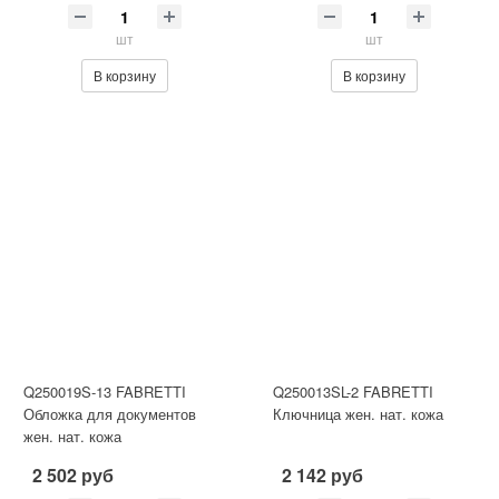
шт
шт
В корзину
В корзину
Q250019S-13 FABRETTI
Q250013SL-2 FABRETTI
Обложка для документов
Ключница жен. нат. кожа
жен. нат. кожа
2 502 руб
2 142 руб