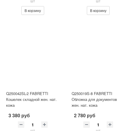
шт
шт
В корзину
В корзину
Q250042SL-2 FABRETTI
Q250019S-8 FABRETTI
Кошелек складной жен. нат.
Обложка для документов
кожа
жен. нат. кожа
3 380 руб
2 780 руб
шт
шт