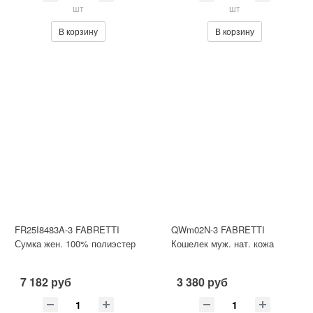
шт
шт
В корзину
В корзину
FR25I8483A-3 FABRETTI
QWm02N-3 FABRETTI
Сумка жен. 100% полиэстер
Кошелек муж. нат. кожа
7 182 руб
3 380 руб