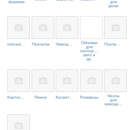
фирмам
для
денег
Обложки
ключницы
Перчатки
Чемоданы
Портмоне
для
паспортов,
авто и
др.
Чехлы
Картхолдеры
Ремни
Косметички
Рукавицы
для
чемоданов