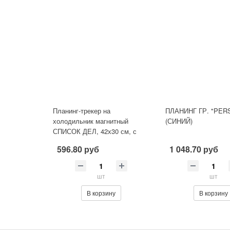
Планинг-трекер на
ПЛАНИНГ ГР. "PER
холодильник магнитный
(СИНИЙ)
СПИСОК ДЕЛ, 42х30 см, с
маркером и салфеткой,
596.80 руб
1 048.70 руб
ЮНЛАНДИЯ, 2378
шт
шт
В корзину
В корзину