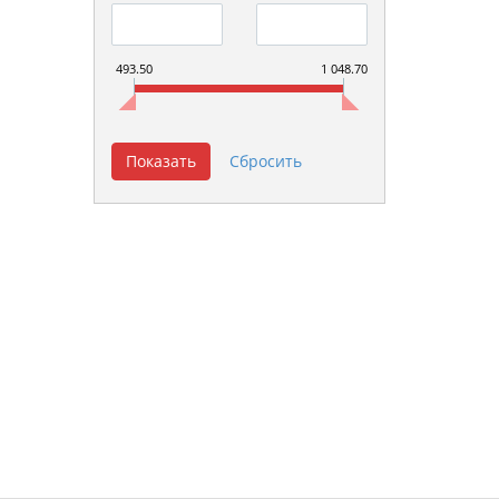
493.50
1 048.70