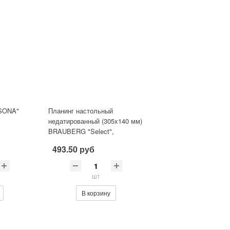
SONA"
Планинг настольный
недатированный (305x140 мм)
BRAUBERG "Select",
балакрон, синий
493.50 руб
шт
В корзину