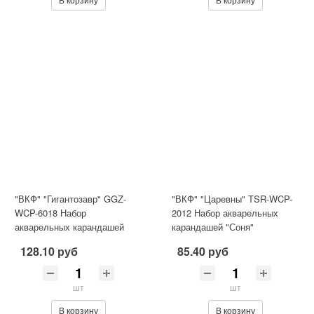
"ВКФ" "Гигантозавр" GGZ-
"ВКФ" "Царевны" TSR-WCP-
WCP-6018 Набор
2012 Набор акварельных
акварельных карандашей
карандашей "Соня"
заточенный 18 цв. .
заточенный 12 цв. .
128.10 руб
85.40 руб
шт
шт
В корзину
В корзину