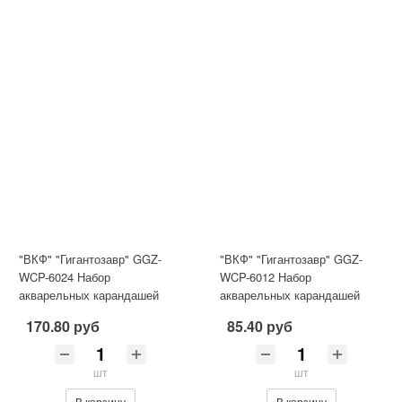
"ВКФ" "Гигантозавр" GGZ-
"ВКФ" "Гигантозавр" GGZ-
WCP-6024 Набор
WCP-6012 Набор
акварельных карандашей
акварельных карандашей
заточенный 24 цв. .
заточенный 12 цв. .
170.80 руб
85.40 руб
шт
шт
В корзину
В корзину