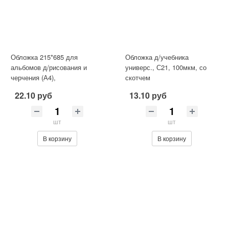
Обложка 215*685 для
Обложка д/учебника
альбомов д/рисования и
универс., С21, 100мкм, со
черчения (А4),
скотчем
универсальная, Greenwich
22.10 руб
13.10 руб
Line, ПВХ 110мкм,
шт
шт
В корзину
В корзину