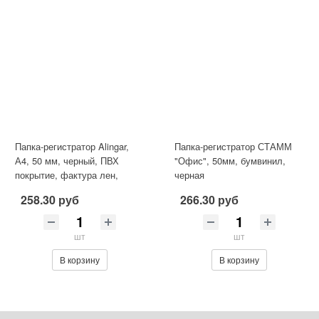
Папка-регистратор Alingar,
Папка-регистратор СТАММ
А4, 50 мм, черный, ПВХ
"Офис", 50мм, бумвинил,
покрытие, фактура лен,
черная
карман на корешке, нижн. ме
258.30 руб
266.30 руб
шт
шт
В корзину
В корзину