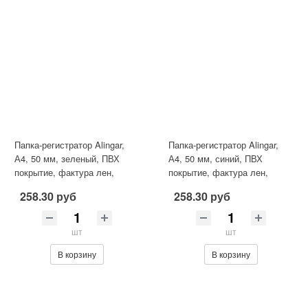
Папка-регистратор Alingar,
Папка-регистратор Alingar,
А4, 50 мм, зеленый, ПВХ
А4, 50 мм, синий, ПВХ
покрытие, фактура лен,
покрытие, фактура лен,
карман на корешке, нижн.
карман на корешке, нижн.
258.30 руб
258.30 руб
мет
шт
шт
В корзину
В корзину