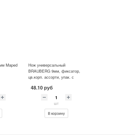
9мм Maped
Нож универсальный
BRAUBERG 9мм, фиксатор,
цв.корп. ассорти, упак. с
европодвесом
48.10 руб
шт
В корзину