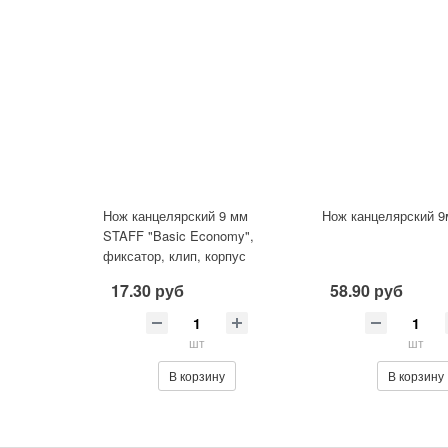
Нож канцелярский 9 мм
Нож канцелярский 
STAFF "Basic Economy",
фиксатор, клип, корпус
ассорти
17.30 руб
58.90 руб
шт
шт
В корзину
В корзину