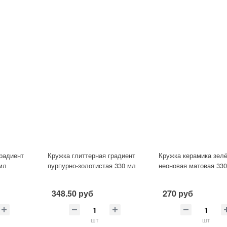
градиент
Кружка глиттерная градиент
Кружка керамика зел
 мл
пурпурно-золотистая 330 мл
неоновая матовая 33
348.50 руб
270 руб
шт
шт