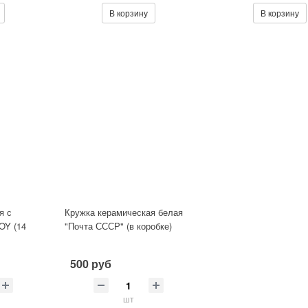
В корзину
В корзину
я с
Кружка керамическая белая
OY (14
"Почта СССР" (в коробке)
500 руб
шт