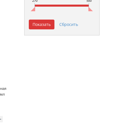
270
500
ёная
0мл