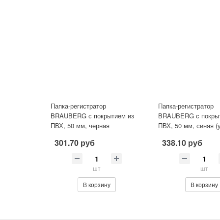
Папка-регистратор
Папка-регистратор
BRAUBERG с покрытием из
BRAUBERG с покры
ПВХ, 50 мм, черная
ПВХ, 50 мм, синяя 
(удвоенный срок службы),
срок службы)
301.70 руб
338.10 руб
220886
шт
шт
В корзину
В корзину