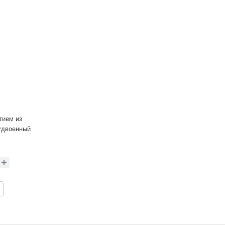
тием из
(удвоенный