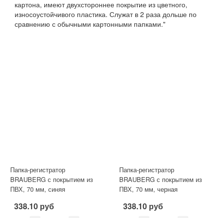
картона, имеют двухстороннее покрытие из цветного,
износоустойчивого пластика. Служат в 2 раза дольше по
сравнению с обычными картонными папками."
Папка-регистратор
Папка-регистратор
BRAUBERG с покрытием из
BRAUBERG с покрытием из
ПВХ, 70 мм, синяя
ПВХ, 70 мм, черная
(удвоенный срок службы)
(удвоенный срок службы),
338.10 руб
338.10 руб
220891