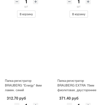
шт
шт
В корзину
В корзину
Папка-регистратор
Папка-регистратор
BRAUBERG "Energy" 8мм
BRAUBERG EXTRA 75мм
ламин. синий
фиолетовая, двустороннее
покрытие пластик, мет.
312.70 руб
371.40 руб
уголок, 228577