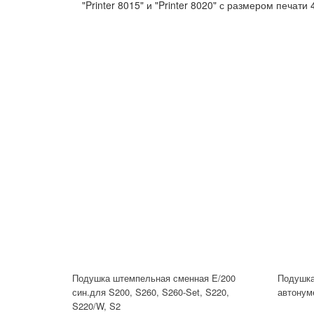
"Printer 8015" и "Printer 8020" с размером печати 
Подушка штемпельная сменная E/200
Подушка
син.для S200, S260, S260-Set, S220,
автонуме
S220/W, S2