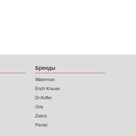
Бренды
Waterman
Erich Krause
Dr.Koffer
Oris
Zebra
Pentel