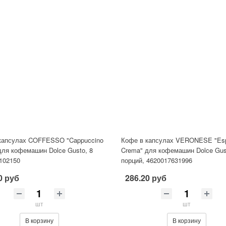
капсулах COFFESSO "Cappuccino
Кофе в капсулах VERONESE "Es
для кофемашин Dolce Gusto, 8
Crema" для кофемашин Dolce Gus
 102150
порций, 4620017631996
0 руб
286.20 руб
шт
шт
В корзину
В корзину