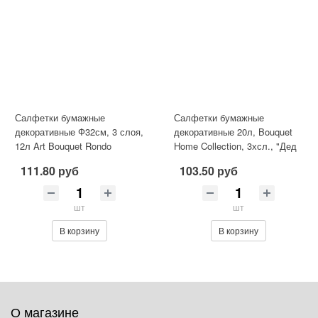
Салфетки бумажные
Салфетки бумажные
декоративные Ф32см, 3 слоя,
декоративные 20л, Bouquet
12л Art Bouquet Rondo
Home Collection, 3хсл., "Дед
Барокко Лиловый с
мороз с друзьями"/12
111.80 руб
103.50 руб
перламутром /1
шт
шт
В корзину
В корзину
О магазине