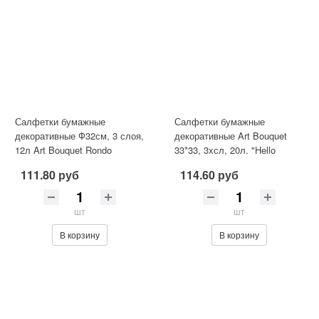
Салфетки бумажные
Салфетки бумажные
декоративные Ф32см, 3 слоя,
декоративные Art Bouquet
12л Art Bouquet Rondo
33*33, 3хсл, 20л. "Hello
"Изящная елочка", 3-сл/15
Весна 1" /12
111.80 руб
114.60 руб
шт
шт
В корзину
В корзину