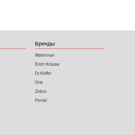
Бренды
Waterman
Erich Krause
Dr.Koffer
Oris
Zebra
Pentel