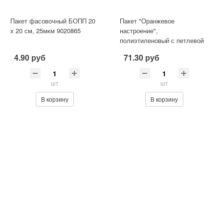
Пакет фасовочный БОПП 20
Пакет "Оранжевое
х 20 см, 25мкм 9020865
настроение",
полиэтиленовый с петлевой
ручкой, 60х50 см, 70 мкм
4.90 руб
71.30 руб
4455046
шт
шт
В корзину
В корзину