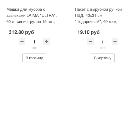
Мешки для мусора с
Пакет с вырубной ручкой
завязками LAIMA "ULTRA",
ПВД, 40х31 см,
60 л, синие, рулон 15 шт.,
"Подарочный", 60 мкм,
особо прочные, ПСД 30 мкм,
н00112812
312.80 руб
19.10 руб
60
шт
шт
В корзину
В корзину