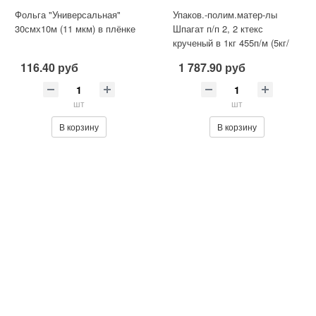
Фольга "Универсальная"
Упаков.-полим.матер-лы
30смх10м (11 мкм) в плёнке
Шпагат п/п 2, 2 ктекс
крученый в 1кг 455п/м (5кг/
боб.
116.40 руб
1 787.90 руб
шт
шт
В корзину
В корзину