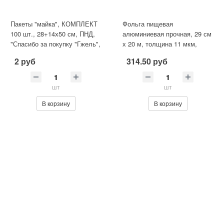
Пакеты "майка", КОМПЛЕКТ
Фольга пищевая
100 шт., 28+14х50 см, ПНД,
алюминиевая прочная, 29 см
"Спасибо за покупку "Гжель",
х 20 м, толщина 11 мкм,
15 мкм
LAIMA, 607803
2 руб
314.50 руб
шт
шт
В корзину
В корзину