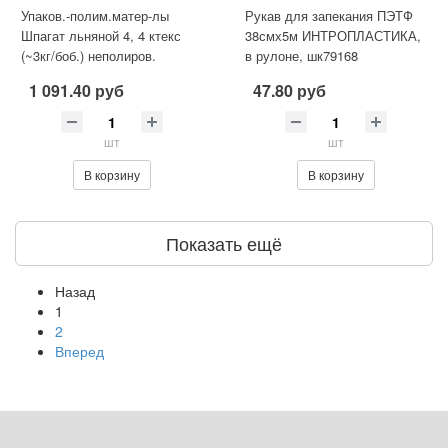
Упаков.-полим.матер-лы
Рукав для запекания ПЭТФ
Шпагат льняной 4, 4 ктекс
38смх5м ИНТРОПЛАСТИКА,
(~3кг/боб.) неполиров.
в рулоне, шк79168
1 091.40 руб
47.80 руб
шт
шт
В корзину
В корзину
Показать ещё
Назад
1
2
Вперед