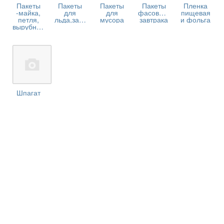
Пакеты
Пакеты
Пакеты
Пакеты
Пленка
-майка,
для
для
фасовачные,для
пищевая
петля,
льда,замораж.
мусора
завтрака
и фольга
вырубной
Шпагат