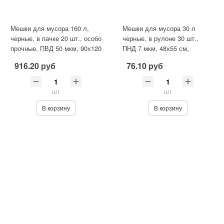
Мешки для мусора 160 л,
Мешки для мусора 30 л
черные, в пачке 20 шт., особо
черные, в рулоне 30 шт.,
прочные, ПВД 50 мкм, 90х120
ПНД 7 мкм, 48х55 см,
см, LAIMA
ЛЮБАША, 608089
916.20 руб
76.10 руб
шт
шт
В корзину
В корзину