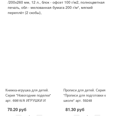
/200х260 мм, 12 л., блок - офсет 100 г/м2, полноцветная
печать, обл - мелованная бумага 200 г/м², мягкий
переплёт (2 скобы),
Книжка-игрушка для детей.
Прописи для детей. Серия
Серия "Новогодние поделки"
"Прописи для подготовки к
арт. 69816/A ИГРУШКИ И
школе" арт. 59248
ГИРЛЯНДЫ /200х260 мм, 8
ПЕЧАТНЫЕ БУКВЫ, СЛОГИ
70.20 руб
81.30 руб
И СЛОВА /