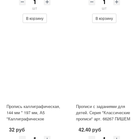
шт
шт
В корзину
В корзину
Пропись каллиграфическая,
Прописи с заданиями для
144 мм * 197 мм, А5
детей. Серия "Классические
"Каллиграфическое
прописи" арт. 66267 ПИШЕМ
написание цифр, букв,
ПРЕДЛОЖЕНИЯ И ТЕКСТЫ
32 руб
42.40 руб
слогов", 16 ст
/1