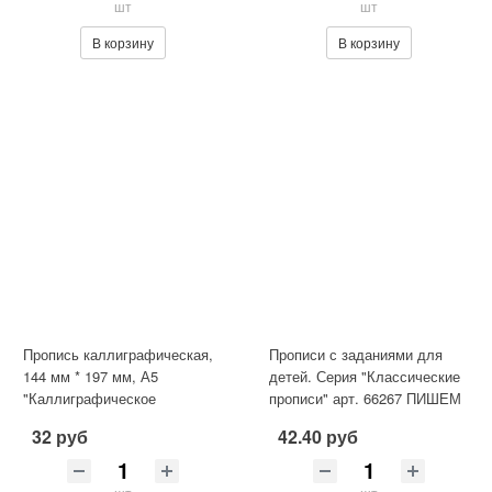
шт
шт
В корзину
В корзину
Пропись каллиграфическая,
Прописи с заданиями для
144 мм * 197 мм, А5
детей. Серия "Классические
"Каллиграфическое
прописи" арт. 66267 ПИШЕМ
написание цифр, букв,
ПРЕДЛОЖЕНИЯ И ТЕКСТЫ
32 руб
42.40 руб
слогов", 16 ст
/1