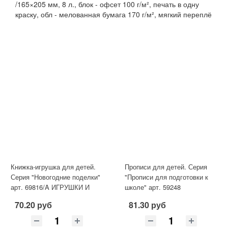
/165×205 мм, 8 л., блок - офсет 100 г/м², печать в одну
краску, обл - мелованная бумага 170 г/м², мягкий переплё
Книжка-игрушка для детей.
Прописи для детей. Серия
Серия "Новогодние поделки"
"Прописи для подготовки к
арт. 69816/A ИГРУШКИ И
школе" арт. 59248
ГИРЛЯНДЫ /200х260 мм, 8
ПЕЧАТНЫЕ БУКВЫ, СЛОГИ
70.20 руб
81.30 руб
И СЛОВА /