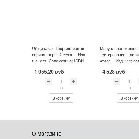
Община Св. Георгия: роман-
Мануальное мышеч
сериал: первый сезон. - Изд.
тестирование: клин
2-е; авт. Соломатина; ISBN
атлас. - Изд. 2-е; ав
978-5-222-36261-7
Кирдогло; сер. Кине
1 055.20 руб
4 528 руб
I
шт
шт
В корзину
В корзину
О магазине