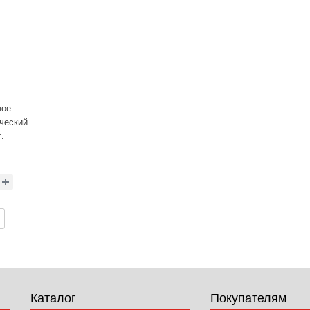
ное
ический
т.
зиология;
Каталог
Покупателям