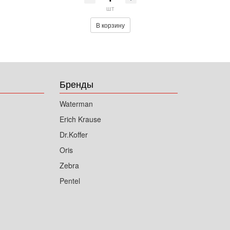
шт
В корзину
Бренды
Waterman
Erich Krause
Dr.Koffer
Oris
Zebra
Pentel