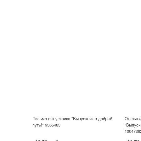
Письмо выпускника "Выпускник в добрый
Открытк
путь!" 9365483
"Выпускн
1004726