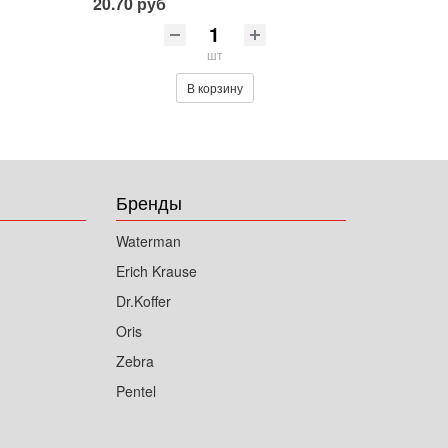
20.70 руб
шт
В корзину
Бренды
Waterman
Erich Krause
Dr.Koffer
Oris
Zebra
Pentel