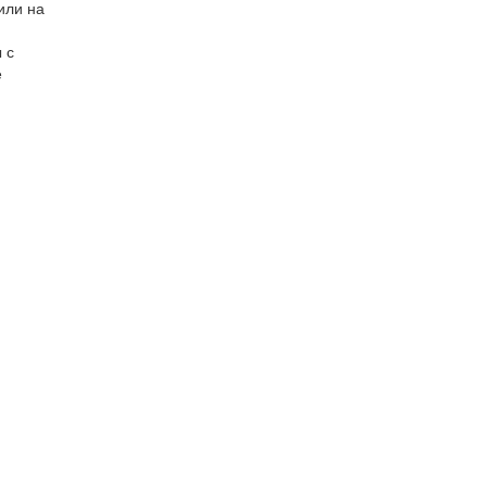
или на
 с
е