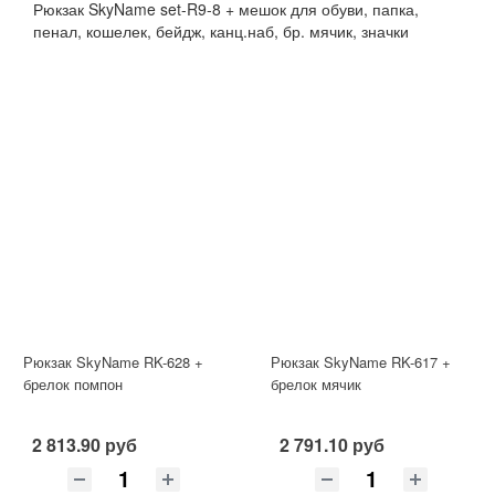
Рюкзак SkyName set-R9-8 + мешок для обуви, папка,
пенал, кошелек, бейдж, канц.наб, бр. мячик, значки
Рюкзак SkyName RK-628 +
Рюкзак SkyName RK-617 +
брелок помпон
брелок мячик
2 813.90 руб
2 791.10 руб