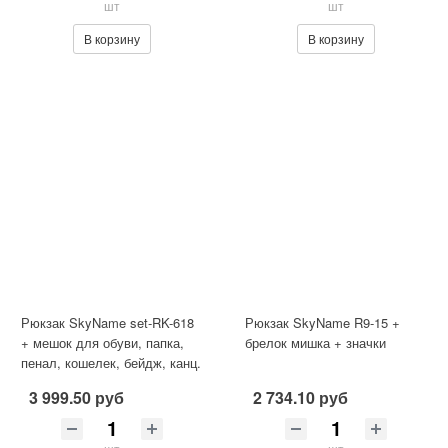
шт
шт
В корзину
В корзину
Рюкзак SkyName set-RK-618
Рюкзак SkyName R9-15 +
+ мешок для обуви, папка,
брелок мишка + значки
пенал, кошелек, бейдж, канц.
набр, брелок мячик
3 999.50 руб
2 734.10 руб