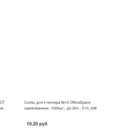
ECT
Скобы для степлера №10 OfficeSpace,
нк.
оцинкованные, 1000шт., до 20л., S10_438
10.20 руб