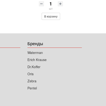
шт
В корзину
Бренды
Waterman
Erich Krause
Dr.Koffer
Oris
Zebra
Pentel