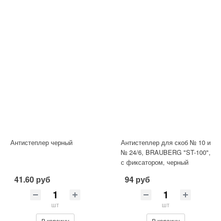
Антистеплер черный
Антистеплер для скоб № 10 и
№ 24/6, BRAUBERG "ST-100",
с фиксатором, черный
41.60 руб
94 руб
шт
шт
В корзину
В корзину