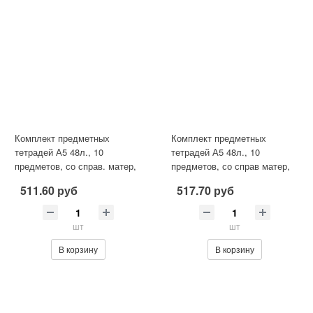
Комплект предметных
Комплект предметных
тетрадей А5 48л., 10
тетрадей А5 48л., 10
предметов, со справ. матер,
предметов, со справ матер,
скрепка, мелованный картон(
скрепка, мелов. картон
511.60 руб
517.70 руб
ста
(стандарт
шт
шт
В корзину
В корзину