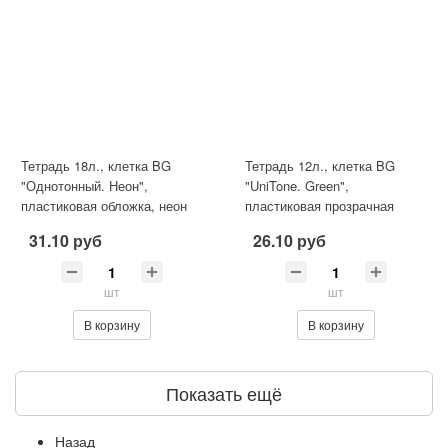
Тетрадь 18л., клетка BG
Тетрадь 12л., клетка BG
"Однотонный. Неон",
"UniTone. Green",
пластиковая обложка, неон
пластиковая прозрачная
салатовый Т5ск18_пл 08929
обложка
31.10 руб
26.10 руб
шт
шт
В корзину
В корзину
Показать ещё
Назад