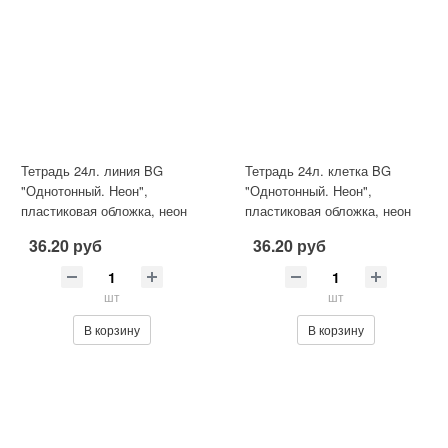
Тетрадь 24л. линия BG
Тетрадь 24л. клетка BG
"Однотонный. Неон",
"Однотонный. Неон",
пластиковая обложка, неон
пластиковая обложка, неон
голубой Т5ск24_пл 08962
салатовый Т5ск24_пл 08958
36.20 руб
36.20 руб
шт
шт
В корзину
В корзину