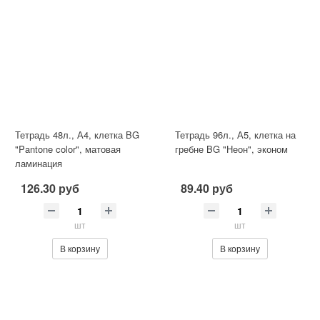
Тетрадь 48л., А4, клетка BG
Тетрадь 96л., А5, клетка на
"Pantone color", матовая
гребне BG "Неон", эконом
ламинация
126.30 руб
89.40 руб
шт
шт
В корзину
В корзину