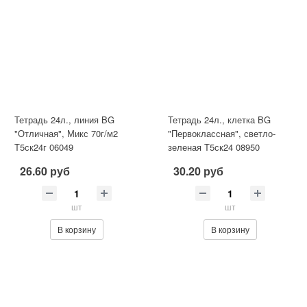
Тетрадь 24л., линия BG
Тетрадь 24л., клетка BG
"Отличная", Микс 70г/м2
"Первоклассная", светло-
Т5ск24г 06049
зеленая Т5ск24 08950
26.60 руб
30.20 руб
шт
шт
В корзину
В корзину