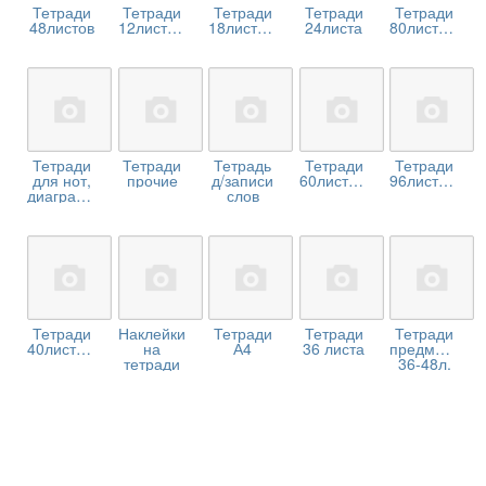
Тетради
Тетради
Тетради
Тетради
Тетради
48листов
12листов.
18листов.
24листа
80листов.
Тетради
Тетради
Тетрадь
Тетради
Тетради
для нот,
прочие
д/записи
60листов.
96листов.
диаграмм
слов
Тетради
Наклейки
Тетради
Тетради
Тетради
40листов.
на
А4
36 листа
предметные
тетради
36-48л.