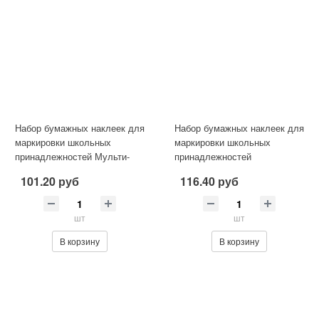
Набор бумажных наклеек для
Набор бумажных наклеек для
маркировки школьных
маркировки школьных
принадлежностей Мульти-
принадлежностей
Пульти "Космические
"Волшебник изумрудного
101.20 руб
116.40 руб
монстрики"
города", 140*2
шт
шт
В корзину
В корзину