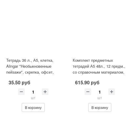
Тетрадь 36 л., А5, клетка,
Комплект предметных
Alingar "Необыкновенные
тетрадей А5 48л., 12 предм.,
пейзажи", скрепка, офсет,
со справочным материалом,
мелованный картон (ста
скрепка, мелованный карто
35.50 руб
615.90 руб
шт
шт
В корзину
В корзину