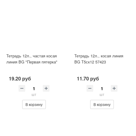
Тетрадь 12л., частая косая
Тетрадь 12л., косая линия
линия BG "Первая пятерка"
BG Т5ск12 57423
19.20 руб
11.70 руб
шт
шт
В корзину
В корзину