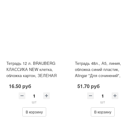
Тетрадь 12 л. BRAUBERG
Тетрадь 48л., А5, линия,
КЛАССИКА NEW клетка,
обложка синий пластик,
обложка картон, ЗЕЛЕНАЯ
Alingar "Для сочинений",
скрепка, блок офсет, 100% б
16.50 руб
51.70 руб
шт
шт
В корзину
В корзину