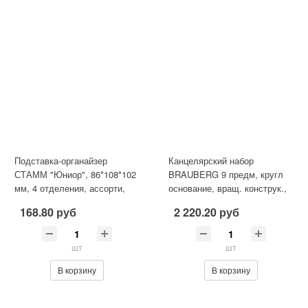
Подставка-органайзер
Канцелярский набор
СТАММ "Юниор", 86*108*102
BRAUBERG 9 предм, кругл
мм, 4 отделения, ассорти,
основание, вращ. конструк.,
ОР305
черн/син, блистер, 231930
168.80 руб
2 220.20 руб
шт
шт
В корзину
В корзину