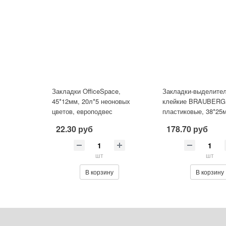
Закладки OfficeSpace,
Закладки-выделител
45*12мм, 20л*5 неоновых
клейкие BRAUBERG
цветов, европодвес
пластиковые, 38*25м
цвета*20 листов, 12
22.30 руб
178.70 руб
шт
шт
В корзину
В корзину