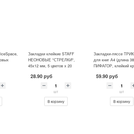
iceSpace,
Закладки клейкие STAFF
Закладки-ляссе ТР
новых
НЕОНОВЫЕ "СТРЕЛКИ",
для книг А4 (длина 3
45х12 мм, 5 цветов х 20
ПИФАГОР, клейкий кр
листов, в пластиковой книжке
ленты, 111647
28.90 руб
59.90 руб
шт
шт
В корзину
В корзину