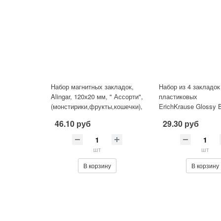
Набор магнитных закладок,
Набор из 4 закладок
Alingar, 120х20 мм, " Ассорти",
пластиковых
(монстирики,фрукты,кошечки),
ErichKrause Glossy 
6шт. европодв
Gum, арома, ассорти
46.10 руб
29.30 руб
наборов в пакете)
шт
шт
В корзину
В корзину