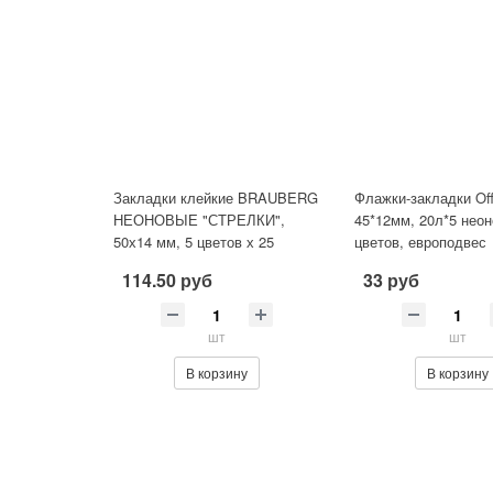
Закладки клейкие BRAUBERG
Флажки-закладки Off
НЕОНОВЫЕ "СТРЕЛКИ",
45*12мм, 20л*5 нео
50х14 мм, 5 цветов х 25
цветов, европодвес
листов, 111362
114.50 руб
33 руб
шт
шт
В корзину
В корзину