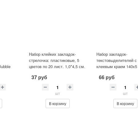
Набор клейких закладок-
Набор закладок-
стрелочка: пластиковые, 5
текстовыделителей с
Bubble
цветов по 20 лист. 1,0*4,5 см.
клеевым краем 140х5
 (12
блоков по 20 л.,
37 руб
66 руб
флуоресцентные цвет
шт
шт
В корзину
В корзину