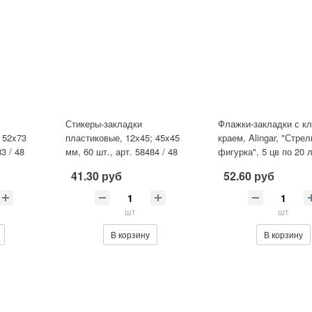
Стикеры-закладки
Флажки-закладки с к
 52x73
пластиковые, 12х45; 45x45
краем, Alingar, "Стрел
3 / 48
мм, 60 шт., арт. 58484 / 48
фигурка", 5 цв по 20 л.
ал:
ЛИМОНАД (материал:
45 * 45 мм, 4
41.30 руб
52.60 руб
пластик цв
шт
шт
В корзину
В корзину