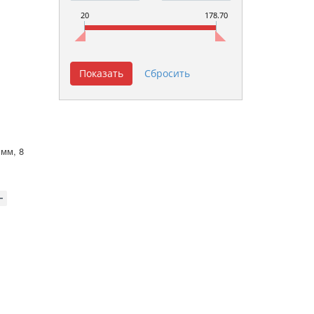
20
178.70
 мм, 8
а,