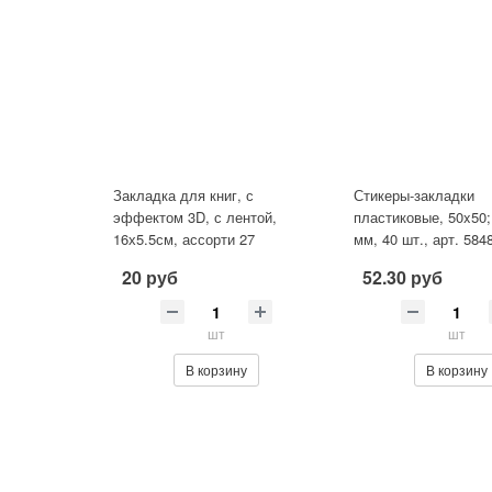
Закладка для книг, с
Стикеры-закладки
эффектом 3D, с лентой,
пластиковые, 50x50;
16х5.5см, ассорти 27
мм, 40 шт., арт. 5848
дизайнов, ОПП- упаковка
TEENAGE 2 (матери
20 руб
52.30 руб
пластик
шт
шт
В корзину
В корзину