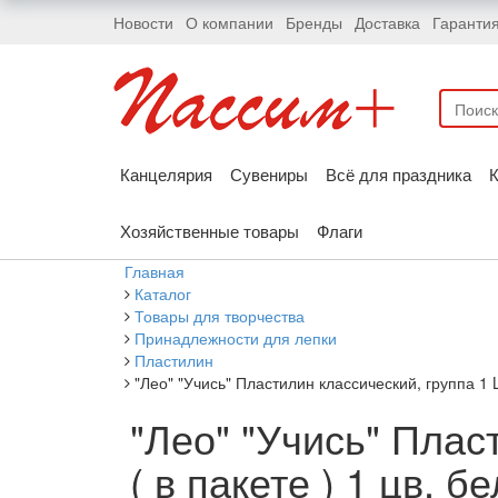
Новости
О компании
Бренды
Доставка
Гаранти
Канцелярия
Сувениры
Всё для праздника
К
Хозяйственные товары
Флаги
Главная
Каталог
Товары для творчества
Принадлежности для лепки
Пластилин
"Лео" "Учись" Пластилин классический, группа 1 
"Лео" "Учись" Плас
( в пакете ) 1 цв. б