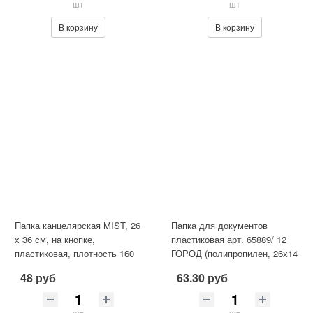
шт
шт
В корзину
В корзину
Папка канцелярская MIST, 26
Папка для документов
х 36 см, на кнопке,
пластиковая арт. 65889/ 12
пластиковая, плотность 160
ГОРОД (полипропилен, 26х14
мкм, 4 дизайна в ассортим
см, 1 отделение (-я), мол
48 руб
63.30 руб