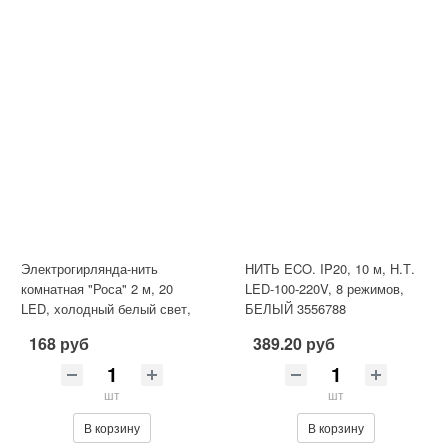
Электрогирлянда-нить
НИТЬ ECO. IP20, 10 м, Н.Т.
комнатная "Роса" 2 м, 20
LED-100-220V, 8 режимов,
LED, холодный белый свет,
БЕЛЫЙ 3556788
на батарейках, ЗОЛОТАЯ
168 руб
389.20 руб
СКАЗК
шт
шт
В корзину
В корзину