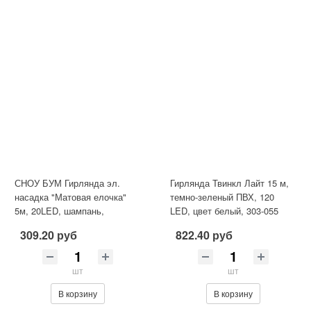
СНОУ БУМ Гирлянда эл.
Гирлянда Твинкл Лайт 15 м,
насадка "Матовая елочка"
темно-зеленый ПВХ, 120
5м, 20LED, шампань,
LED, цвет белый, 303-055
пост.свеч, ПВХ проз, 220В
309.20 руб
822.40 руб
шт
шт
В корзину
В корзину