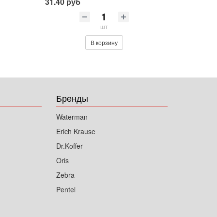
31.40 руб
шт
В корзину
Бренды
Waterman
Erich Krause
Dr.Koffer
Oris
Zebra
Pentel