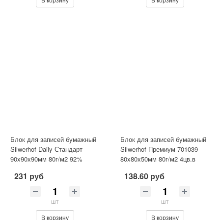
Блок для записей бумажный
Блок для записей бумажный
Silwerhof Daily Стандарт
Silwerhof Премиум 701039
90x90x90мм 80г/м2 92%
80x80x50мм 80г/м2 4цв.в
белый
упак. витой
231 руб
138.60 руб
шт
шт
В корзину
В корзину