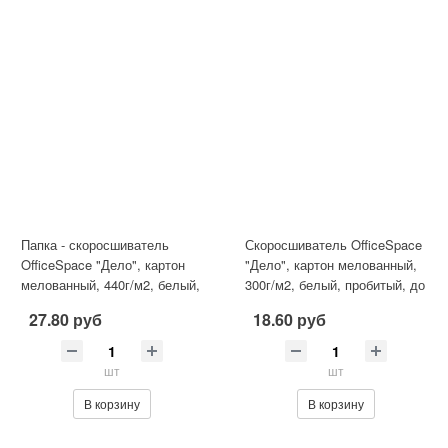
Папка - скоросшиватель
Скоросшиватель OfficeSpace
OfficeSpace "Дело", картон
"Дело", картон мелованный,
мелованный, 440г/м2, белый,
300г/м2, белый, пробитый, до
пробитый, до 200л.
200л.
27.80 руб
18.60 руб
шт
шт
В корзину
В корзину