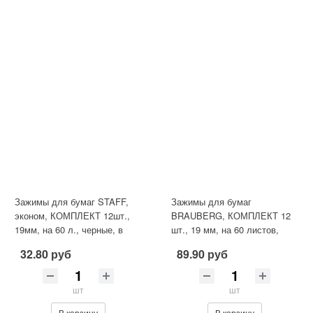
Зажимы для бумаг STAFF,
Зажимы для бумаг
эконом, КОМПЛЕКТ 12шт.,
BRAUBERG, КОМПЛЕКТ 12
19мм, на 60 л., черные, в
шт., 19 мм, на 60 листов,
карт.коробке
цветные, картонная коробка,
32.80 руб
89.90 руб
224470
шт
шт
В корзину
В корзину