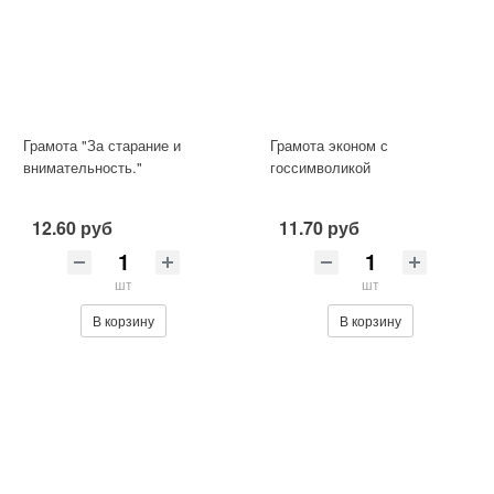
Грамота "За старание и
Грамота эконом с
внимательность."
госсимволикой
12.60 руб
11.70 руб
шт
шт
В корзину
В корзину