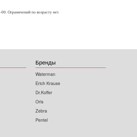
-00. Ограничений по возрасту нет.
Бренды
Waterman
Erich Krause
Dr.Koffer
Oris
Zebra
Pentel