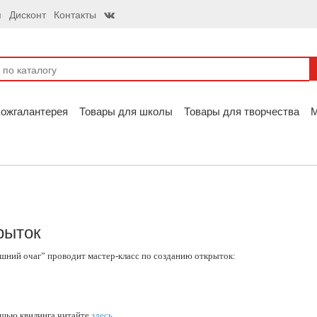
я
Дисконт
Контакты
ожгалантерея
Товары для школы
Товары для творчества
рыток
шний очаг” проводит мастер-класс по созданию открыток:
ощью квилинга читайте
здесь
.