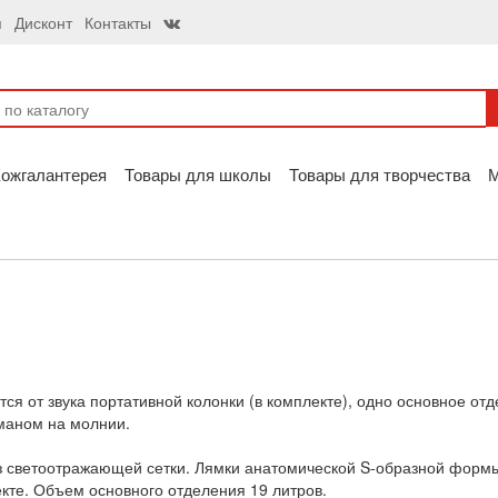
я
Дисконт
Контакты
ожгалантерея
Товары для школы
Товары для творчества
тся от звука портативной колонки (в комплекте), одно основное о
маном на молнии.
 светоотражающей сетки. Лямки анатомической S-образной формы
кте. Объем основного отделения 19 литров.