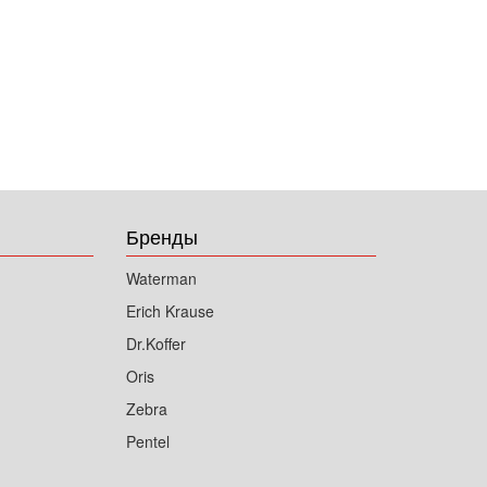
Бренды
Waterman
Erich Krause
Dr.Koffer
Oris
Zebra
Pentel