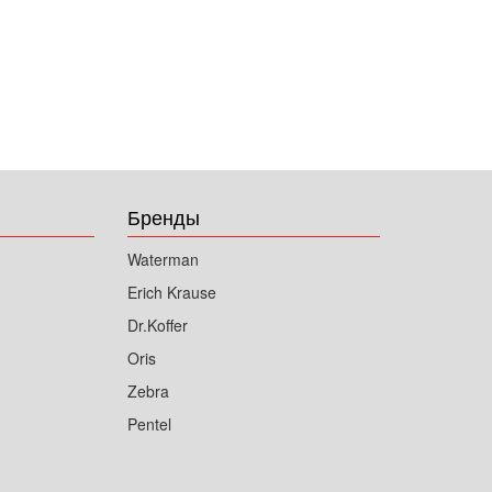
Бренды
Waterman
Erich Krause
Dr.Koffer
Oris
Zebra
Pentel