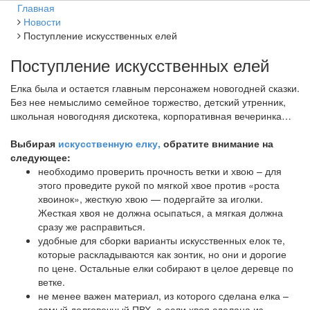
Главная
Новости
Поступление искусственных елей
Поступление искусственных елей
Елка была и остается главным персонажем новогодней сказки.
Без нее немыслимо семейное торжество, детский утренник,
школьная новогодняя дискотека, корпоративная вечеринка…
Выбирая
искусственную елку,
обратите внимание на
следующее:
необходимо проверить прочность ветки и хвою – для
этого проведите рукой по мягкой хвое против «роста
хвоинок», жесткую хвою — подергайте за иголки.
Жесткая хвоя не должна осыпаться, а мягкая должна
сразу же расправиться.
удобные для сборки варианты искусственных елок те,
которые раскладываются как зонтик, но они и дорогие
по цене. Остальные елки собирают в целое деревце по
ветке.
не менее важен материал, из которого сделана елка –
самый долговечный ПВХ, а если хвоя сделана из