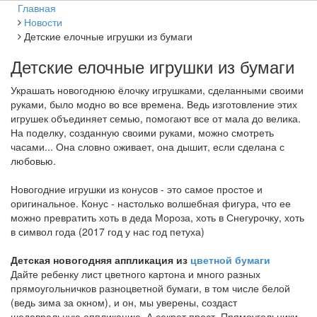
Главная
Новости
Детские елочные игрушки из бумаги
Детские елочные игрушки из бумаги
Украшать новогоднюю ёлочку игрушками, сделанными своими
руками, было модно во все времена. Ведь изготовление этих
игрушек объединяет семью, помогают все от мала до велика.
На поделку, созданную своими руками, можно смотреть
часами... Она словно оживает, она дышит, если сделана с
любовью.
Новогодние игрушки из конусов - это самое простое и
оригинальное. Конус - настолько волшебная фигура, что ее
можно превратить хоть в деда Мороза, хоть в Снегурочку, хоть
в символ года (2017 год у нас год петуха)
Детская новогодняя аппликация из
цветной бумаги
Дайте ребенку лист цветного картона и много разных
прямоугольничков разноцветной бумаги, в том числе белой
(ведь зима за окном), и он, мы уверены, создаст
шедевральную аппликацию. А секрет прост. Прямоугольники