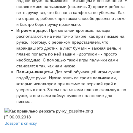
ладони двумя пальчиками – мизинцем и безымянным. А
оставшимися пальчиками (остались 3) просим ребенка
взять ручку так, что бы наша салфетка не убежала. Как
ни странно, ребенок при таком способе довольно легко
и быстро берет ручку правильно.
Играем в дарс
. При метании дротиков, пальцы
располагаются на нем точно так же, как при письме на
ручке. Поэтому, с ребенком представляем, что
карандаш это дротик, а лист бумаги – важная цель, и
плавно попасть по ней вашим «дротиком» - просто
необходимо. С помощью такой игры пальчики сами
становятся так, как нам нужно.
Пальцы-пинцеты
. Для этой обучающей игры лучше
подойдет ручка. Нужно взять ее тремя пальчиками,
которые используем при письме за верхний край и
упереть в стол. Затем пальчиками плавно скользнуть по
ручке, и они сами займут нужное положение для
письма.
06.09.2018
Возврат к списку