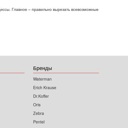
рциссы. Главное – правильно вырезать всевозможные
Бренды
Waterman
Erich Krause
Dr.Koffer
Oris
Zebra
Pentel