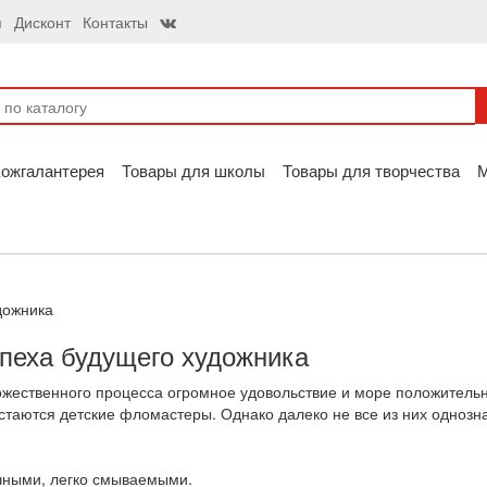
я
Дисконт
Контакты
ожгалантерея
Товары для школы
Товары для творчества
дожника
пеха будущего художника
ожественного процесса огромное удовольствие и море положител
стаются детские фломастеры. Однако далеко не все из них однозн
чными, легко смываемыми.