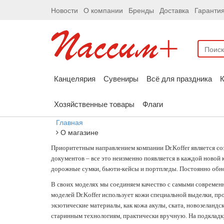
Новости
О компании
Бренды
Доставка
Гаранти
Канцелярия
Сувениры
Всё для праздника
К
Хозяйственные товары
Флаги
Главная
О магазине
Приоритетным направлением компании Dr.Koffer является соз
документов – все это неизменно появляется в каждой новой
дорожные сумки, бьюти-кейсы и портпледы. Постоянно обнов
В своих моделях мы соединяем качество с самыми современн
моделей Dr.Koffer использует кожи специальной выделки, 
экзотические материалы, как кожа акулы, ската, новозеланд
старинным технологиям, практически вручную. На подкладку