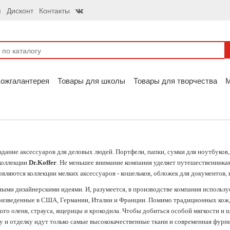
я
Дисконт
Контакты
ожгалантерея
Товары для школы
Товары для творчества
дание аксессуаров для деловых людей. Портфели, папки, сумки для ноутбуков,
 коллекции
Dr.Koffer
. Не меньшее внимание компания уделяет путешественникам
ляются коллекции мелких аксессуаров - кошельков, обложек для документов,
ыми дизайнерскими идеями. И, разумеется, в производстве компания используе
произведенные в США, Германии, Италии и Франции. Помимо традиционных кож,
ского оленя, страуса, ящерицы и крокодила. Чтобы добиться особой мягкости и
 и отделку идут только самые высококачественные ткани и современная фурни