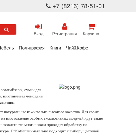
+7 (8216) 78-51-01
Вход
Регистрация
Корзина
Мебель
Полиграфия
Книги
Чай&Кофе
 органайзеры, сумки для
, изготавливая чемоданы,
 ключниц.
т натуральные кожи только высокого качества. Для своих
 на изготовление особых эксклюзивных моделей идут такие
 шелковистости многие кожи проходят обработку по
тура. Dr.Koffer внимательно подходит к выбору цветовой