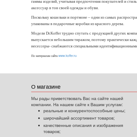
гаммы изделий, учитывая предпочтения покупателей и стиль 
аксессуар в тон своей одежды и обуви.
Поскольку кошельки и портмоне – одни из самых распростр
упакованы в подарочные коробки из красного дерева.
Модели Dr.Koffer трудно спутать с продукцией других ком
выпускается небольшим тиражом, поэтому практически кажд
несессеры- снабжаются специальными идентификационными
www.koffer.ru
По материалам сайта
О магазине
Мы рады приветствовать Вас на сайте нашей
компании. На нашем сайте к Вашим услугам:
реальные и конкурентоспособные цены;
широчайший ассортимент товаров;
качественные описания и изображения
товаров;