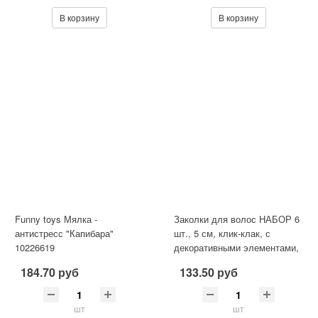
В корзину
В корзину
Funny toys Мялка -
Заколки для волос НАБОР 6
антистресс "Капибара"
шт., 5 см, клик-клак, с
10226619
декоративными элементами,
разные цвета, MONTE VITA
184.70 руб
133.50 руб
шт
шт