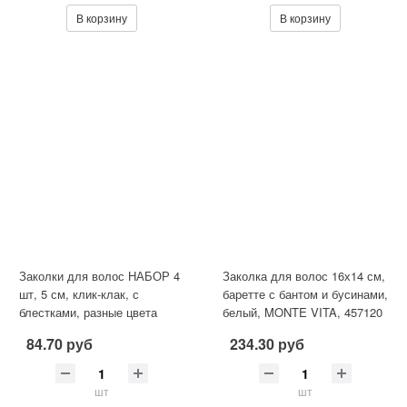
В корзину
В корзину
Заколки для волос НАБОР 4
Заколка для волос 16х14 см,
шт, 5 см, клик-клак, с
баретте с бантом и бусинами,
блестками, разные цвета
белый, MONTE VITA, 457120
MONTE VITA 457091
84.70 руб
234.30 руб
шт
шт