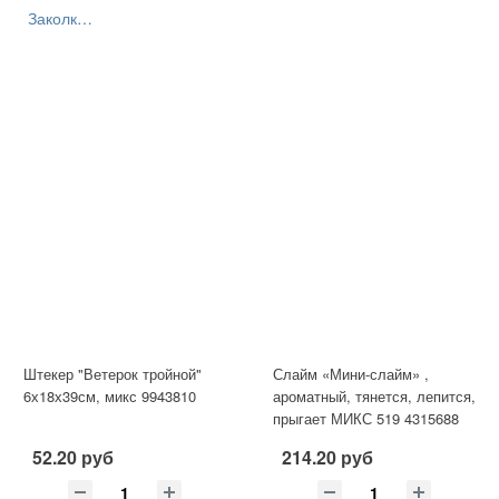
Заколки+банты
Штекер "Ветерок тройной"
Слайм «Мини-слайм» ,
6х18х39см, микс 9943810
ароматный, тянется, лепится,
прыгает МИКС 519 4315688
52.20 руб
214.20 руб