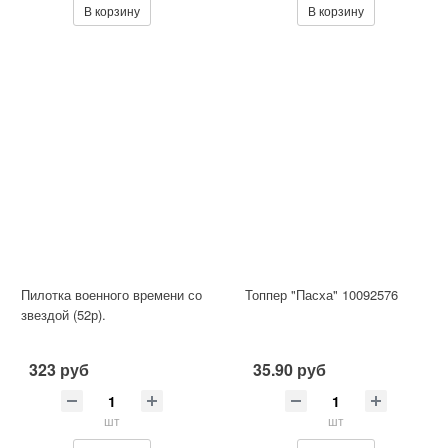
В корзину
В корзину
Пилотка военного времени со
Топпер "Пасха" 10092576
звездой (52р).
323 руб
35.90 руб
шт
шт