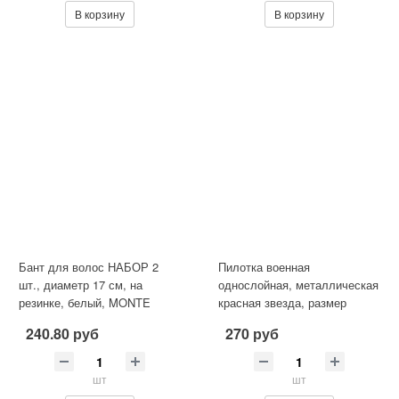
В корзину
В корзину
Бант для волос НАБОР 2
Пилотка военная
шт., диаметр 17 см, на
однослойная, металлическая
резинке, белый, MONTE
красная звезда, размер
VITA, 457115
универсальный (51-54), ПЛ-02
240.80 руб
270 руб
шт
шт