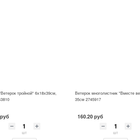
"Ветерок тройной" 6х18х39см,
Ветерок многолистник "Вместе в
43810
35см 2745917
 руб
160.20 руб
шт
шт