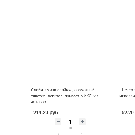
Слайм «Мини-слайм» , ароматный,
Штекер 
тянется, лепится, прыгает МИКС 519
микс 99
4315688
214.20 руб
52.20
шт