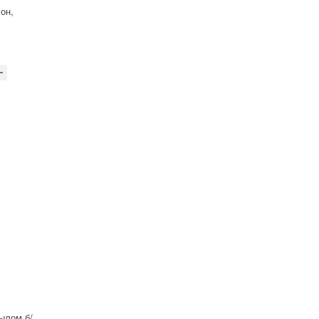
он,
,
ылом б/