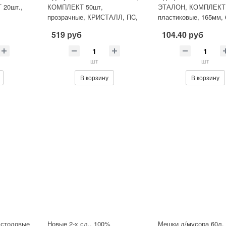
 20шт.,
КОМПЛЕКТ 50шт,
ЭТАЛОН, КОМПЛЕКТ 
прозрачные, КРИСТАЛЛ, ПC,
пластиковые, 165мм, 
/гор,
холодное/горячее, ЛАЙМА
519 руб
104.40 руб
шт
шт
В корзину
В корзину
 столовые
Новые 2-х сл., 100%
Мешки д/мусора 60л,