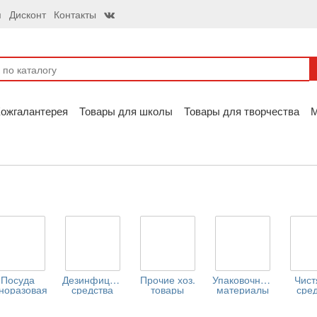
я
Дисконт
Контакты
ожгалантерея
Товары для школы
Товары для творчества
Посуда
Дезинфицирущие
Прочие хоз.
Упаковочные
Чис
норазовая
средства
товары
материалы
сре