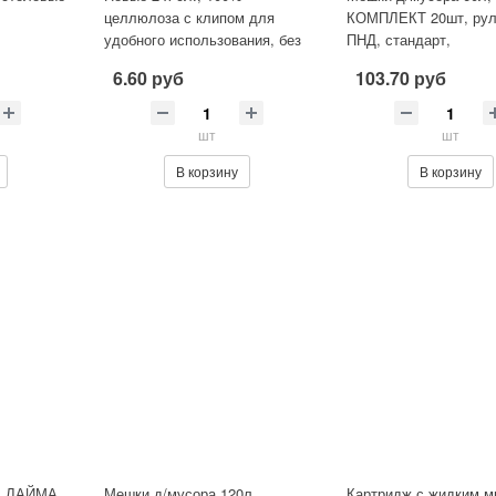
целлюлоза с клипом для
КОМПЛЕКТ 20шт, рул
удобного использования, без
ПНД, стандарт,
аромата
60х70см(±5%), 10мкм
6.60 руб
103.70 руб
черные, ЛАЙМА
шт
шт
В корзину
В корзину
л ЛАЙМА,
Мешки д/мусора 120л,
Картридж с жидким м