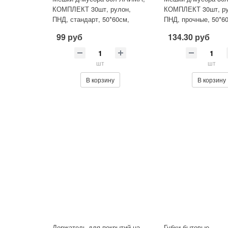
КОМПЛЕКТ 30шт, рулон,
КОМПЛЕКТ 30шт, ру
ПНД, стандарт, 50*60см,
ПНД, прочные, 50*6
8мкм,чер,
10мкм,синие
99 руб
134.30 руб
шт
шт
В корзину
В корзину
Держатель для покрытий на
Губки бытовые