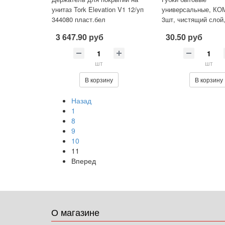
унитаз Tork Elevation V1 12/уп
универсальные, К
344080 пласт.бел
3шт, чистящий слой
профильные, (в4*ш9
3 647.90 руб
30.50 руб
ЗОЛУШКА, 4323
шт
шт
В корзину
В корзину
Назад
1
8
9
10
11
Вперед
О магазине