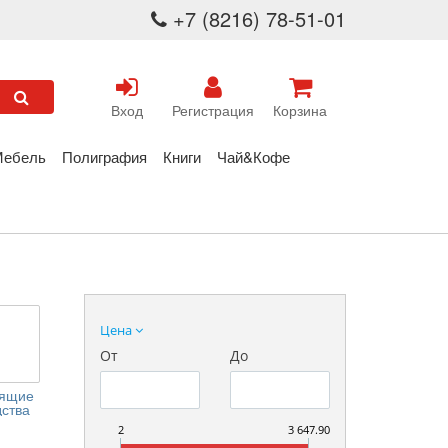
+7 (8216) 78-51-01
Вход
Регистрация
Корзина
Мебель
Полиграфия
Книги
Чай&Кофе
Цена
От
До
тящие
дства
2
3 647.90