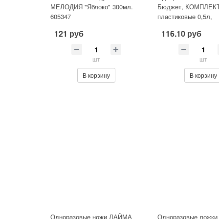
МЕЛОДИЯ "Яблоко" 300мл.
Бюджет, КОМПЛЕКТ
605347
пластиковые 0,5л,
прозрачные, ПП, хол
121 руб
116.10 руб
600939
шт
шт
В корзину
В корзину
Одноразовые ножи ЛАЙМА
Одноразовые ложки