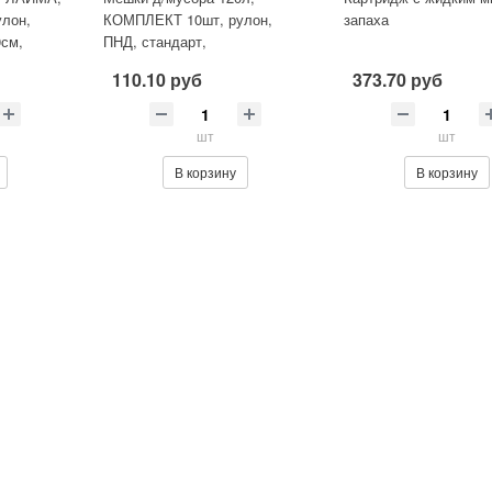
лон,
КОМПЛЕКТ 10шт, рулон,
запаха
0см,
ПНД, стандарт,
70х110см(±5%), 14мкм,
110.10 руб
373.70 руб
черные, ЛАЙМА,601385
шт
шт
В корзину
В корзину