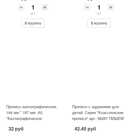
шт
шт
В корзину
В корзину
Пропись каллиграфическая,
Прописи с заданиями для
144 мм * 197 мм, А5
детей. Серия "Классические
"Каллиграфическое
прописи" арт. 66267 ПИШЕМ
написание цифр, букв,
ПРЕДЛОЖЕНИЯ И ТЕКСТЫ
32 руб
42.40 руб
слогов", 16 ст
/1