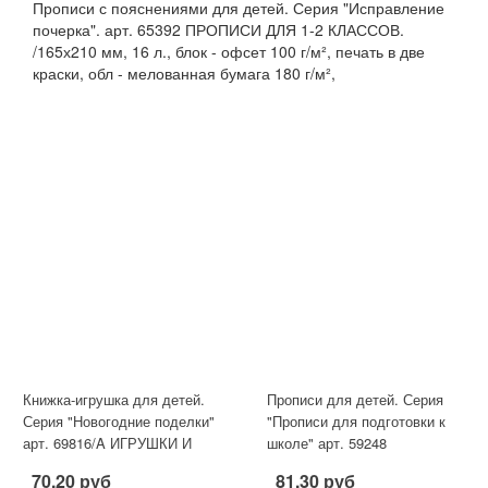
Прописи с пояснениями для детей. Серия "Исправление
почерка". арт. 65392 ПРОПИСИ ДЛЯ 1-2 КЛАССОВ.
/165х210 мм, 16 л., блок - офсет 100 г/м², печать в две
краски, обл - мелованная бумага 180 г/м²,
Книжка-игрушка для детей.
Прописи для детей. Серия
Серия "Новогодние поделки"
"Прописи для подготовки к
арт. 69816/A ИГРУШКИ И
школе" арт. 59248
ГИРЛЯНДЫ /200х260 мм, 8
ПЕЧАТНЫЕ БУКВЫ, СЛОГИ
70.20 руб
81.30 руб
И СЛОВА /