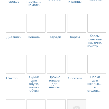
уроков
нарукавники,
и ранцы
накидки
Кассы,
Дневники
Пеналы
Тетради
Карты
счетные
палочки,
конструкторы
Сумки
Прочие
Папки
Светоотражатели
Обложки
для
товары
для
обуви,
для
школьников
мешки
школы
и
обуви
студентов