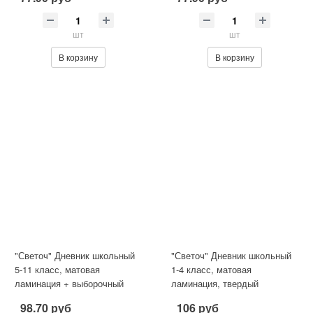
шт
шт
В корзину
В корзину
"Светоч" Дневник школьный
"Светоч" Дневник школьный
5-11 класс, матовая
1-4 класс, матовая
ламинация + выборочный
ламинация, твердый
лак, твердый переплет,
переплет, A5 48 л. . сшивка
98.70 руб
106 руб
48ДТ5_
60 г/кв