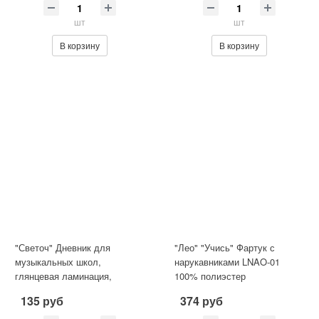
шт
шт
В корзину
В корзину
"Светоч" Дневник для
"Лео" "Учись" Фартук с
музыкальных школ,
нарукавниками LNAO-01
глянцевая ламинация,
100% полиэстер
твердый переплет Д92 A5 48
Единорог_красный
135 руб
374 руб
л. . сшивка 6