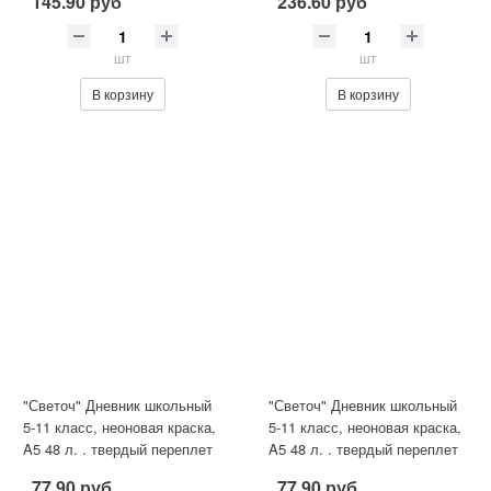
145.90 руб
236.60 руб
cars.
шт
шт
В корзину
В корзину
"Светоч" Дневник школьный
"Светоч" Дневник школьный
5-11 класс, неоновая краска,
5-11 класс, неоновая краска,
A5 48 л. . твердый переплет
A5 48 л. . твердый переплет
60 г/кв.м Успокой
60 г/кв.м Дух сво
77.90 руб
77.90 руб