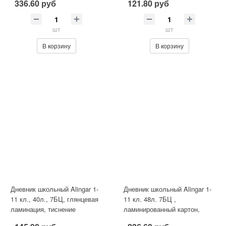
336.60 руб
121.80 руб
шт
шт
В корзину
В корзину
Дневник школьный Alingar 1-
Дневник школьный Alingar 1-
11 кл., 40л., 7БЦ, глянцевая
11 кл. 48л. 7БЦ ,
ламинация, тиснение
ламинированный картон,
фольгой "Золото",17,0 с
поролон, выб лак,"Stylish