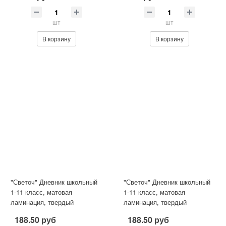
шт
шт
В корзину
В корзину
"Светоч" Дневник школьный
"Светоч" Дневник школьный
1-11 класс, матовая
1-11 класс, матовая
ламинация, твердый
ламинация, твердый
переплет, 40Д2 A5 40 л. .
переплет, 40Д2 A5 40 л. .
188.50 руб
188.50 руб
сшивка 65
сшивка 65