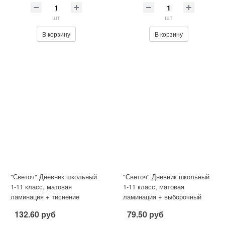
шт
шт
В корзину
В корзину
"Светоч" Дневник школьный
"Светоч" Дневник школьный
1-11 класс, матовая
1-11 класс, матовая
ламинация + тиснение
ламинация + выборочный
серебряной фольгой,
лак, A5 40 л. . твердый
132.60 руб
79.50 руб
твердый переп
перепле