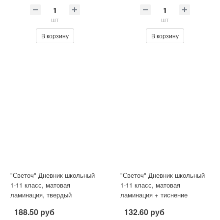
шт
шт
В корзину
В корзину
"Светоч" Дневник школьный
"Светоч" Дневник школьный
1-11 класс, матовая
1-11 класс, матовая
ламинация, твердый
ламинация + тиснение
переплет, 40Д2 A5 40 л. .
серебряной фольгой,
188.50 руб
132.60 руб
сшивка 65
твердый переп